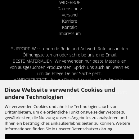
WIDERRUF
Datenschutz
Versand
Karriere
Kontakt
Impressum
SUPPORT: Wir stehen dir Rede und Antwort. Rufe uns in den
Öffnungszeiten an oder schreibe uns eine Email.
BESTE MATERIALIEN: Wir verwenden nur beste Materialien
von ausgesuchten Produzenten. Sprich uns auch an, wenn es
um die Pflege Deiner Sache geht.
HANDGEFERTIGT: Unsere Produkte sind alle handgefertigt
und werden am Wunsch maßgeschneidert.
Diese Webseite verwendet Cookies und
EIGENES DESIGN: Wir entwerfen unsere Produkte allesamt
andere Technologien
selbst.
Wir verwenden Cookies und ähnliche Technologien, auch von
Drittanbietern, um die ordentliche Funktionsweise der Website zu
gewährleisten, die Nutzung unseres Angebotes zu analysieren und
UNSERE PARTNER
Ihnen ein bestmögliches Einkaufserlebnis bieten zu können. Weitere
Informationen finden Sie in unserer
Datenschutzerklärung
.