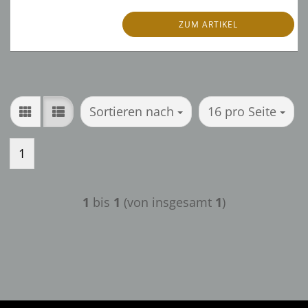
ZUM ARTIKEL
Sortieren nach
pro Seite
Sortieren nach
16 pro Seite
1
1
bis
1
(von insgesamt
1
)